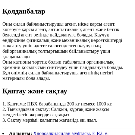
Қолданбалар
Оны силан байланыстырушы агент, иіске қарсы агент,
көгеруге қарсы агент, антистатикалық агент және беттік
белсенді агент ретінде пайдалануға болады. Каучук
өндірісінде физикалық және механикалық көрсеткіштерді
жақсарту үшін әдетте галогенделген каучуктың
бейорганикалық толтырғышын байланыстыру үшін
қолданылады.
Оны катионы төрттік болып табылатын органикалық
кремний қосылысын синтездеу үшін пайдалануға болады.
Бұл өнімнің силан байланыстырушы агентінің негізгі
материалы бола алады.
Қаптау және сақтау
1. Қаптама: ПВХ барабанында 200 кг немесе 1000 кг.
2. Тығыздалған сақтау: Салқын, құрғақ және жақсы
желдетілетін жерлерде сақтаңыз.
3. Сақтау мерзімі: қалыпты жағдайда екі жыл.
Алдыңғы:
Хлороалкилсилан муфтасы, E-R2, γ-