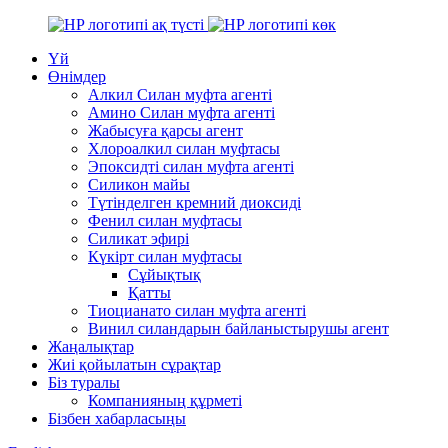
Үй
Өнімдер
Алкил Силан муфта агенті
Амино Силан муфта агенті
Жабысуға қарсы агент
Хлороалкил силан муфтасы
Эпоксидті силан муфта агенті
Силикон майы
Түтінделген кремний диоксиді
Фенил силан муфтасы
Силикат эфирі
Күкірт силан муфтасы
Сұйықтық
Қатты
Тиоцианато силан муфта агенті
Винил силандарын байланыстырушы агент
Жаңалықтар
Жиі қойылатын сұрақтар
Біз туралы
Компанияның құрметі
Бізбен хабарласыңы