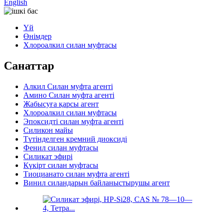
English
Үй
Өнімдер
Хлороалкил силан муфтасы
Санаттар
Алкил Силан муфта агенті
Амино Силан муфта агенті
Жабысуға қарсы агент
Хлороалкил силан муфтасы
Эпоксидті силан муфта агенті
Силикон майы
Түтінделген кремний диоксиді
Фенил силан муфтасы
Силикат эфирі
Күкірт силан муфтасы
Тиоцианато силан муфта агенті
Винил силандарын байланыстырушы агент