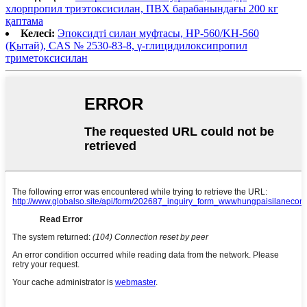
хлорпропил триэтоксисилан, ПВХ барабанындағы 200 кг
қаптама
Келесі:
Эпоксидті силан муфтасы, HP-560/KH-560
(Қытай), CAS № 2530-83-8, γ-глицидилоксипропил
триметоксисилан