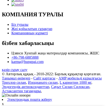
КОМПАНИЯ ТУРАЛЫ
Біз туралы
Жиі қойылатын сұрақтар
Компанияның құрметі
бізбен хабарласыңы
Цзянси Хунпай жаңа материалдар компаниясы, ЖШС
+86-798-6885888
karma@hungpai.com
қазір сұрау салу
© Авторлық құқық - 2010-2022: Барлық құқықтар қорғалған.
Танымал өнімдер
-
Сайт картасы
-
AMP мобильді құрылғысы
Трихлор силан
,
Изоцианато силан
,
L карнитин 1000 мг
,
Эндогендік антиоксиданттар
,
Сауыт Силан Силоксан
,
Астаксантин тағамдары
,
Электрондық пошта жіберу
x