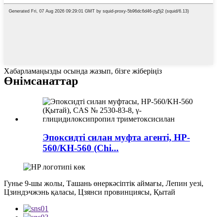
Хабарламаңызды осында жазып, бізге жіберіңіз
Өнім
санаттар
Эпоксидті силан муфта агенті, HP-
560/KH-560 (Chi...
Гунье 9-шы жолы, Ташань өнеркәсіптік аймағы, Лепин уезі,
Цзиндэчжэнь қаласы, Цзянси провинциясы, Қытай