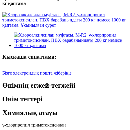
кг қаптама
Қысқаша сипаттама:
Бізге электрондық пошта жіберіңіз
Өнімнің егжей-тегжейі
Өнім тегтері
Химиялық атауы
γ-хлорпропил триметоксисилан