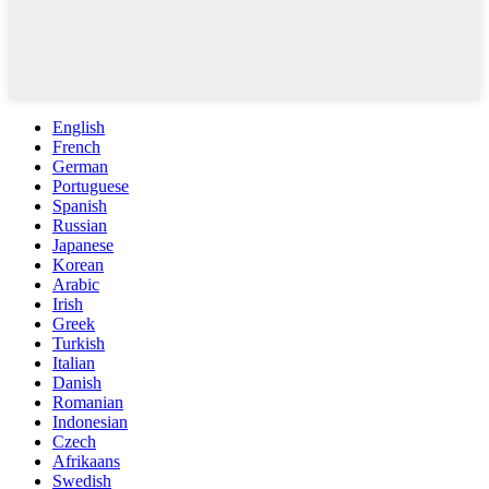
English
French
German
Portuguese
Spanish
Russian
Japanese
Korean
Arabic
Irish
Greek
Turkish
Italian
Danish
Romanian
Indonesian
Czech
Afrikaans
Swedish