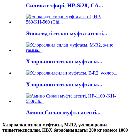
Силикат эфирі, HP-Si28, CA...
Эпоксидті силан муфта агенті...
Хлороалкилсилан муфтасы...
Хлороалкилсилан муфтасы...
Амино Силан муфта агенті...
Хлороалкилсилан муфтасы, M-R2, γ-хлорпропил
триметоксисилан, ПВХ барабанындағы 200 кг немесе 1000