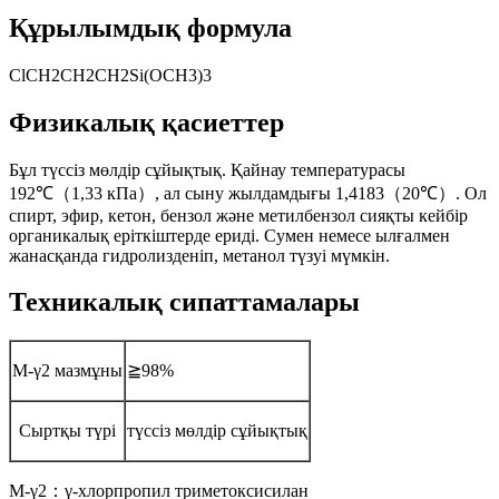
Құрылымдық формула
ClCH2CH2CH2Si(OCH3)3
Физикалық қасиеттер
Бұл түссіз мөлдір сұйықтық. Қайнау температурасы
192℃（1,33 кПа）, ал сыну жылдамдығы 1,4183（20℃）. Ол
спирт, эфир, кетон, бензол және метилбензол сияқты кейбір
органикалық еріткіштерде ериді. Сумен немесе ылғалмен
жанасқанда гидролизденіп, метанол түзуі мүмкін.
Техникалық сипаттамалары
M-γ2 мазмұны
≧98%
Сыртқы түрі
түссіз мөлдір сұйықтық
M-γ2：γ-хлорпропил триметоксисилан